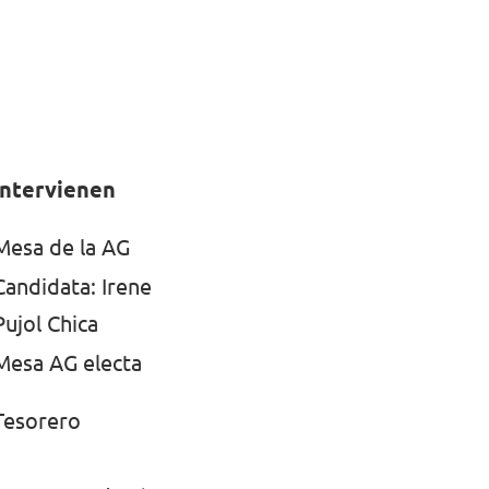
Intervienen
Mesa de la AG
Candidata: Irene
Pujol Chica
Mesa AG electa
Tesorero