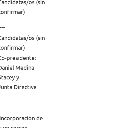
Candidatas/os (sin
confirmar)
---
Candidatas/os (sin
confirmar)
Co-presidente:
Daniel Medina
Stacey y
Junta Directiva
a incorporación de
r un correo