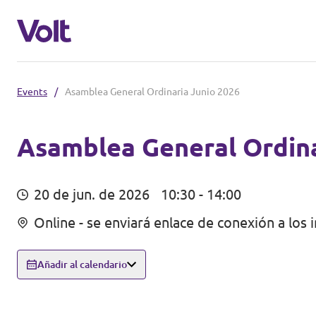
Events
/
Asamblea General Ordinaria Junio 2026
Conoce otros equipos de Volt
Volt Albania
Asamblea General Ordina
Políticas
Volt Alemania
20 de jun. de 2026
10:30 - 14:00
Volt Austria
Sobre Volt
Online - se enviará enlace de conexión a los i
Volt Bélgica
Personas
Añadir al calendario
Volt Bulgaria
Noticias
Volt Chipre