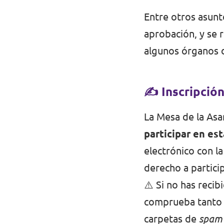
Volt Polonia
Entre otros asunt
Volt Portugal
aprobación, y se r
Volt Reino Unido
algunos órganos d
Volt Rumanía
✍️
Inscripció
Volt Suecia
La Mesa de la As
Volt Suiza
participar en es
electrónico con l
derecho a partici
⚠️ Si no has recib
comprueba tanto 
carpetas de
spam