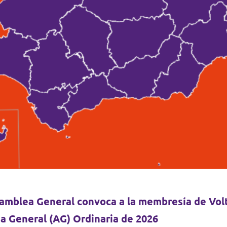
amblea General convoca a la membresía de Volt
a General (AG) Ordinaria de 2026