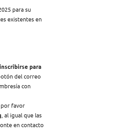
2025 para su
tes existentes en
inscribirse para
 botón del correo
embresía con
 por favor
g
, al igual que las
ponte en contacto