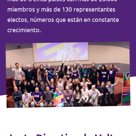
Volt Croacia
miembros y más de 130 representantes
Agenda
electos, números que están en constante
Volt Chequia
crecimiento.
Volt Dinamarca
Elecciones al Parlamento Europeo
Volt Eslovaquia
Únete
Volt Eslovenia
Dona
Volt Estonia
Volt Finlandia [facebook]
Volt Francia
Dona
Volt Grecia
Volt Hungría