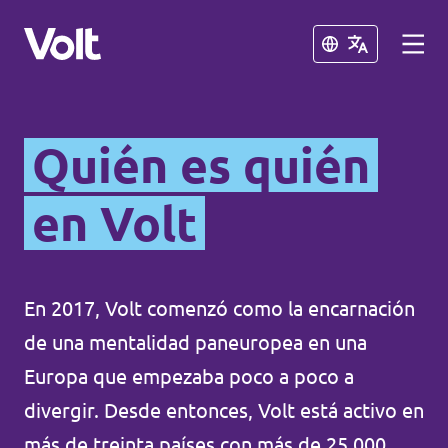
Cerrar
Cerrar
Conoce otros equipos de Volt
Quién es quién
Volt Albania
en Volt
Políticas
Volt Alemania
Volt Austria
Sobre Volt
En 2017, Volt comenzó como la encarnación
Volt Bélgica
de una mentalidad paneuropea en una
Personas
Europa que empezaba poco a poco a
Volt Bulgaria
divergir. Desde entonces, Volt está activo en
Noticias
Volt Chipre
más de treinta países con más de 25.000