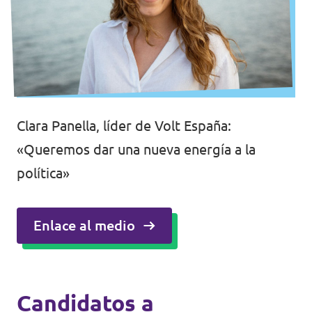
Volt Europa
Volt Europa es el primer partido paneuropeo
con más de 20.000 miembros en más de 30
Clara Panella, líder de Volt España:
países.
«Queremos dar una nueva energía a la
política»
Página web de Volt Europa
Enlace al medio
La tienda de merchandising de
Volt
Candidatos a