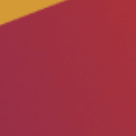
Volt Polonia
Volt Portugal
Volt Reino Unido
Volt Rumanía
Volt Suecia
Volt Suiza