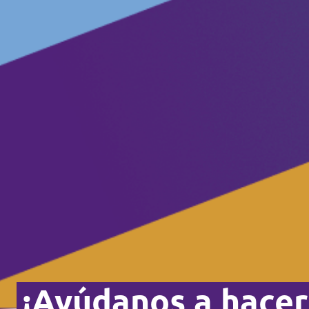
Volt Polonia
Volt Portugal
Volt Reino Unido
Volt Rumanía
Volt Suecia
Volt Suiza
¡Ayúdanos a hacer 