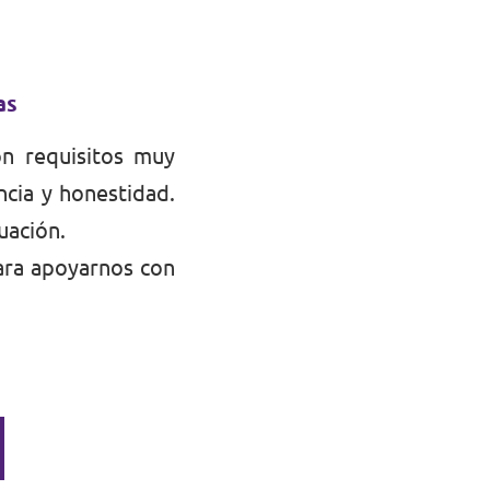
as
on requisitos muy
ncia y honestidad.
uación.
ara apoyarnos con