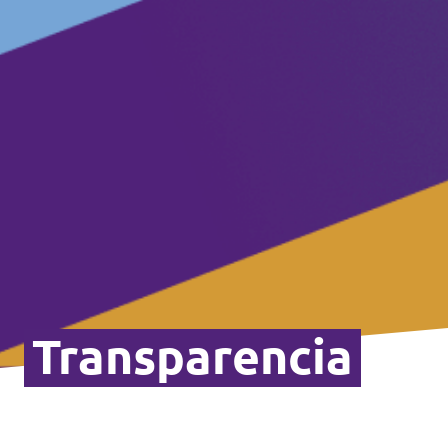
Volt Polonia
Volt Portugal
Volt Reino Unido
Volt Rumanía
Volt Suecia
Volt Suiza
Transparencia