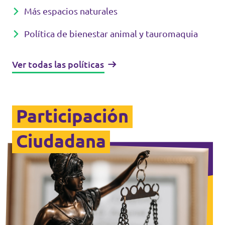
Volt Polonia
Más espacios naturales
Volt Portugal
Política de bienestar animal y tauromaquia
Volt Reino Unido
Ver todas las políticas
Volt Rumanía
Volt Suecia
Participación
Volt Suiza
Ciudadana