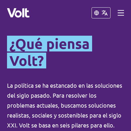
Cerrar
Cerrar
¿Qué piensa
Conoce otros equipos de Volt
Volt?
Volt Albania
Políticas
Volt Alemania
Volt Austria
La política se ha estancado en las soluciones
Sobre Volt
del siglo pasado. Para resolver los
Volt Bélgica
Personas
problemas actuales, buscamos soluciones
Volt Bulgaria
realistas, sociales y sostenibles para el siglo
Noticias
XXI. Volt se basa en seis pilares para ello.
Volt Chipre