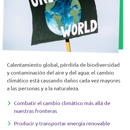
Volt Irlanda
Trabaja con Volt
Contacto
Volt Italia
Volt Kosovo
Volt Letonia [facebook]
Volt Lituania [facebook]
Calentamiento global, pérdida de biodiversidad
y contaminación del aire y del agua: el cambio
Volt Luxemburgo
climático está causando daños cada vez mayores
a las personas y a la naturaleza.
Volt Malta
Combatir el cambio climático más allá de
Volt Noruega [facebook]
nuestras fronteras
Volt Países Bajos
Producir y transportar energía renovable