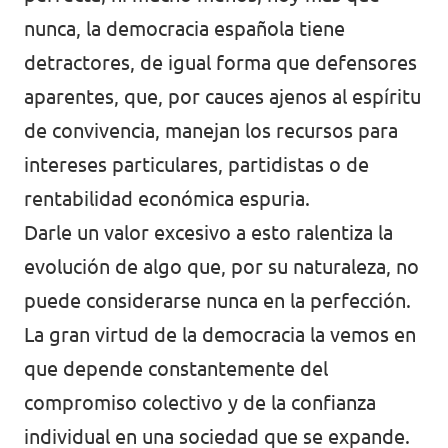
Volt Polonia
nunca, la democracia española tiene
Volt Portugal
detractores, de igual forma que defensores
aparentes, que, por cauces ajenos al espíritu
Volt Reino Unido
de convivencia, manejan los recursos para
Volt Rumanía
intereses particulares, partidistas o de
Volt Suecia
rentabilidad económica espuria.
Darle un valor excesivo a esto ralentiza la
Volt Suiza
evolución de algo que, por su naturaleza, no
puede considerarse nunca en la perfección.
La gran virtud de la democracia la vemos en
que depende constantemente del
compromiso colectivo y de la confianza
individual en una sociedad que se expande.