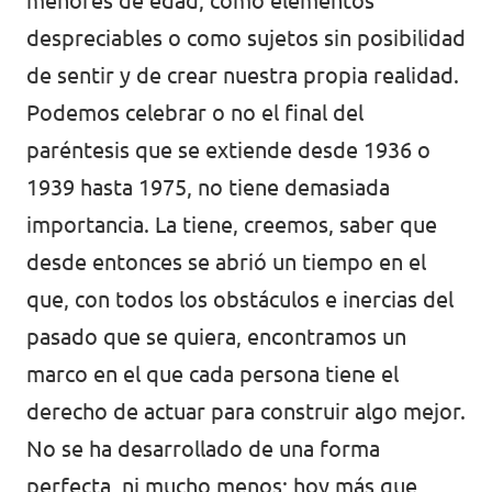
menores de edad, como elementos
despreciables o como sujetos sin posibilidad
Volt Irlanda
Trabaja con Volt
de sentir y de crear nuestra propia realidad.
Contacto
Volt Italia
Podemos celebrar o no el final del
Volt Kosovo
paréntesis que se extiende desde 1936 o
1939 hasta 1975, no tiene demasiada
Volt Letonia [facebook]
importancia. La tiene, creemos, saber que
Volt Lituania [facebook]
desde entonces se abrió un tiempo en el
Volt Luxemburgo
que, con todos los obstáculos e inercias del
pasado que se quiera, encontramos un
Volt Malta
marco en el que cada persona tiene el
Volt Noruega [facebook]
derecho de actuar para construir algo mejor.
Volt Países Bajos
No se ha desarrollado de una forma
perfecta, ni mucho menos; hoy más que