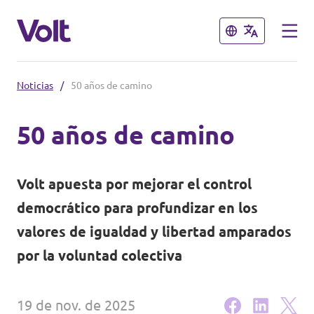
Cerrar
Cerrar
Noticias
/
50 años de camino
Conoce otros equipos de Volt
50 años de camino
Volt Albania
Políticas
Volt Alemania
Volt apuesta por mejorar el control
Volt Austria
Sobre Volt
democrático para profundizar en los
valores de igualdad y libertad amparados
Volt Bélgica
Personas
por la voluntad colectiva
Volt Bulgaria
Noticias
Volt Chipre
19 de nov. de 2025