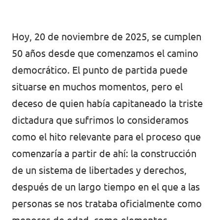
Volt Croacia
Agenda
Volt Chequia
Hoy, 20 de noviembre de 2025, se cumplen
50 años desde que comenzamos el camino
Volt Dinamarca
democrático. El punto de partida puede
Elecciones al Parlamento Europeo
Volt Eslovaquia
situarse en muchos momentos, pero el
Únete
deceso de quien había capitaneado la triste
Volt Eslovenia
dictadura que sufrimos lo consideramos
Dona
Volt Estonia
como el hito relevante para el proceso que
Volt Finlandia [facebook]
comenzaría a partir de ahí: la construcción
de un sistema de libertades y derechos,
Volt Francia
Dona
después de un largo tiempo en el que a las
Volt Grecia
personas se nos trataba oficialmente como
Volt Hungría