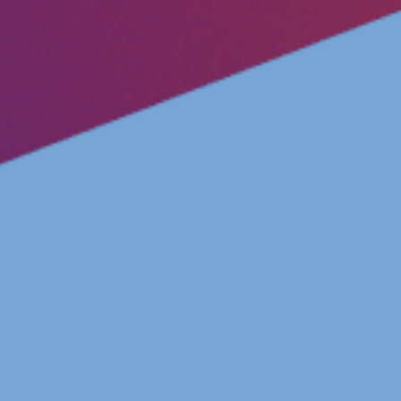
Volt Polonia
Volt Portugal
Volt Reino Unido
Volt Rumanía
Volt Suecia
Volt Suiza