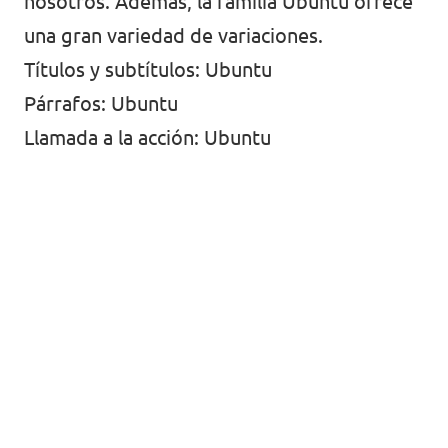
Volt Europa
nosotros. Además, la familia Ubuntu ofrece
una gran variedad de variaciones.
Volt Europa es el primer partido paneuropeo
Títulos y subtítulos: Ubuntu
con más de 20.000 miembros en más de 30
Párrafos: Ubuntu
países.
Llamada a la acción: Ubuntu
Página web de Volt Europa
La tienda de merchandising de
Volt