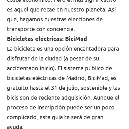
Volt Polonia
es aquel que recae en nuestro planeta. Así
Volt Portugal
que, hagamos nuestras elecciones de
Volt Reino Unido
transporte con conciencia.
Bicicletas eléctricas: BiciMad
Volt Rumanía
La bicicleta es una opción encantadora para
Volt Suecia
disfrutar de la ciudad (a pesar de su
Volt Suiza
accidentado inicio). El sistema público de
bicicletas eléctricas de Madrid, BiciMad, es
gratuito hasta el 31 de julio, sostenible y las
bicis son de reciente adquisición. Aunque el
proceso de inscripción puede ser un poco
complicado,
esta guía
te será de gran
ayuda.