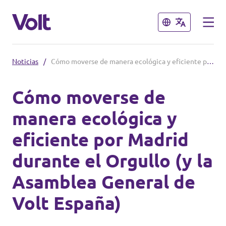
Cerrar
Cerrar
Noticias
/
Cómo moverse de manera ecológica y eficiente por Madrid durante el Orgullo (y la Asamblea General de Volt España)
Conoce otros equipos de Volt
Cómo moverse de
Volt Albania
manera ecológica y
Políticas
Volt Alemania
eficiente por Madrid
Volt Austria
Sobre Volt
durante el Orgullo (y la
Volt Bélgica
Personas
Asamblea General de
Volt Bulgaria
Volt España)
Noticias
Volt Chipre