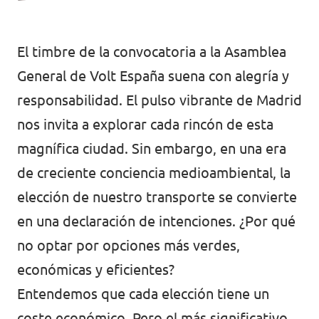
Volt Irlanda
Trabaja con Volt
El timbre de la convocatoria a la Asamblea
Contacto
Volt Italia
General de Volt España suena con alegría y
Volt Kosovo
responsabilidad. El pulso vibrante de Madrid
nos invita a explorar cada rincón de esta
Volt Letonia [facebook]
magnífica ciudad. Sin embargo, en una era
Volt Lituania [facebook]
de creciente conciencia medioambiental, la
Volt Luxemburgo
elección de nuestro transporte se convierte
en una declaración de intenciones. ¿Por qué
Volt Malta
no optar por opciones más verdes,
Volt Noruega [facebook]
económicas y eficientes?
Volt Países Bajos
Entendemos que cada elección tiene un
coste económico. Pero el más significativo