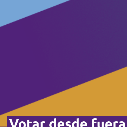
Volt Polonia
Volt Portugal
Volt Reino Unido
Volt Rumanía
Volt Suecia
Volt Suiza
Votar desde fuera