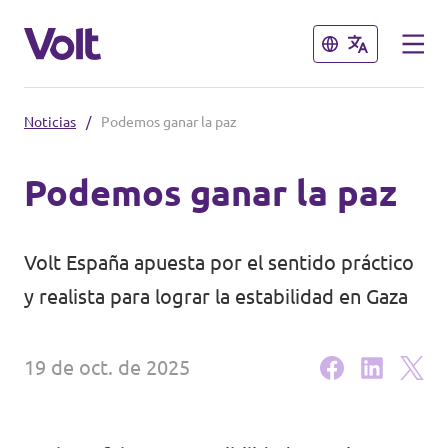
Cerrar
Cerrar
Noticias
/
Podemos ganar la paz
Conoce otros equipos de Volt
Podemos ganar la paz
Volt Albania
Políticas
Volt Alemania
Volt España apuesta por el sentido práctico
Volt Austria
Sobre Volt
y realista para lograr la estabilidad en Gaza
Volt Bélgica
Personas
19 de oct. de 2025
Volt Bulgaria
Noticias
Volt Chipre