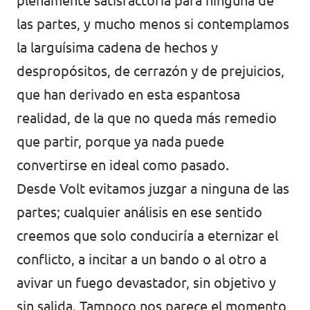
plenamente satisfactoria para ninguna de
las partes, y mucho menos si contemplamos
Volt Irlanda
Trabaja con Volt
la larguísima cadena de hechos y
Contacto
Volt Italia
despropósitos, de cerrazón y de prejuicios,
Volt Kosovo
que han derivado en esta espantosa
realidad, de la que no queda más remedio
Volt Letonia [facebook]
que partir, porque ya nada puede
Volt Lituania [facebook]
convertirse en ideal como pasado.
Volt Luxemburgo
Desde Volt evitamos juzgar a ninguna de las
partes; cualquier análisis en ese sentido
Volt Malta
creemos que solo conduciría a eternizar el
Volt Noruega [facebook]
conflicto, a incitar a un bando o al otro a
Volt Países Bajos
avivar un fuego devastador, sin objetivo y
sin salida. Tampoco nos parece el momento