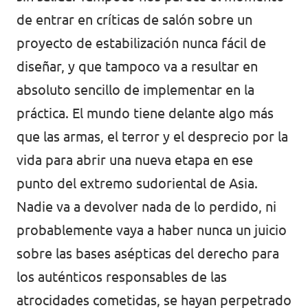
Volt Polonia
de entrar en críticas de salón sobre un
Volt Portugal
proyecto de estabilización nunca fácil de
diseñar, y que tampoco va a resultar en
Volt Reino Unido
absoluto sencillo de implementar en la
Volt Rumanía
práctica. El mundo tiene delante algo más
Volt Suecia
que las armas, el terror y el desprecio por la
vida para abrir una nueva etapa en ese
Volt Suiza
punto del extremo sudoriental de Asia.
Nadie va a devolver nada de lo perdido, ni
probablemente vaya a haber nunca un juicio
sobre las bases asépticas del derecho para
los auténticos responsables de las
atrocidades cometidas, se hayan perpetrado