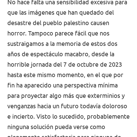
No hace falta una sensibilidad excesiva para
Volt Croacia
Agenda
que las imágenes que han quedado del
Volt Chequia
desastre del pueblo palestino causen
horror. Tampoco parece fácil que nos
Volt Dinamarca
sustraigamos a la memoria de estos dos
Elecciones al Parlamento Europeo
Volt Eslovaquia
años de espectáculo macabro, desde la
Únete
horrible jornada del 7 de octubre de 2023
Volt Eslovenia
hasta este mismo momento, en el que por
Dona
Volt Estonia
fin ha aparecido una perspectiva mínima
Volt Finlandia [facebook]
para proyectar algo más que exterminios y
venganzas hacia un futuro todavía doloroso
Volt Francia
Dona
e incierto. Visto lo sucedido, probablemente
Volt Grecia
ninguna solución pueda verse como
Volt Hungría