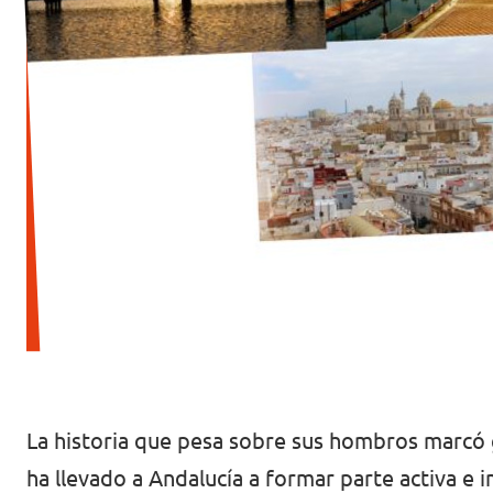
Volt Irlanda
Trabaja con Volt
Contacto
Volt Italia
Volt Kosovo
Volt Letonia [facebook]
Volt Lituania [facebook]
Volt Luxemburgo
Volt Malta
Volt Noruega [facebook]
La historia que pesa sobre sus hombros marcó g
Volt Países Bajos
ha llevado a Andalucía a formar parte activa e