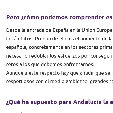
Volt Polonia
Volt Portugal
Pero ¿cómo podemos comprender esta
Volt Reino Unido
Desde la entrada de España en la Unión Europ
Volt Rumanía
los ámbitos. Prueba de ello es el aumento de l
española, concretamente en los sectores primar
Volt Suecia
necesario redoblar los esfuerzos por conseguir
Volt Suiza
retos a los que debemos enfrentarnos.
Aunque a este respecto hay que añadir que se 
respetuosos con el medio ambiente, grandes r
¿Qué ha supuesto para Andalucía la 