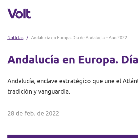
Noticias
/
Andalucía en Europa. Día de Andalucía – Año 2022
Conoce otros equipos de Volt
Andalucía en Europa. Dí
Volt Albania
Políticas
Volt Alemania
Andalucía, enclave estratégico que une el Atlá
Volt Austria
Sobre Volt
tradición y vanguardia.
Volt Bélgica
Personas
28 de feb. de 2022
Volt Bulgaria
Noticias
Volt Chipre