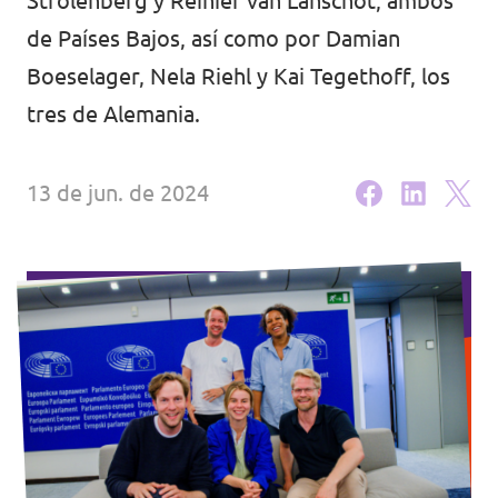
Strolenberg y Reinier van Lanschot, ambos
Volt Croacia
Agenda
de Países Bajos, así como por Damian
Boeselager, Nela Riehl y Kai Tegethoff, los
Volt Chequia
tres de Alemania.
Volt Dinamarca
Elecciones al Parlamento Europeo
Volt Eslovaquia
13 de jun. de 2024
Únete
Volt Eslovenia
Dona
Volt Estonia
Volt Finlandia [facebook]
Volt Francia
Dona
Volt Grecia
Volt Hungría