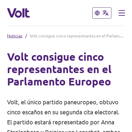
Cerrar
Cerrar
Noticias
/
Volt consigue cinco representantes en el Parlamento Europeo
Conoce otros equipos de Volt
Volt consigue cinco
Volt Albania
representantes en el
Políticas
Volt Alemania
Parlamento Europeo
Volt Austria
Sobre Volt
Volt Bélgica
Volt, el único partido paneuropeo, obtuvo
Personas
cinco escaños en su segunda cita electoral.
Volt Bulgaria
El partido estará representado por Anna
Noticias
Volt Chipre