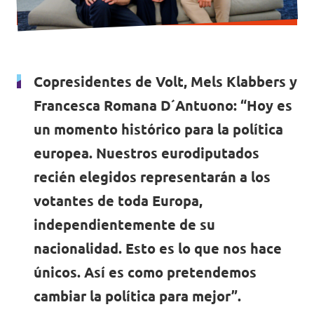
Volt Irlanda
Trabaja con Volt
Contacto
Volt Italia
Copresidentes de Volt, Mels Klabbers y
Volt Kosovo
Francesca Romana D´Antuono: “Hoy es
Volt Letonia [facebook]
un momento histórico para la política
europea. Nuestros eurodiputados
Volt Lituania [facebook]
recién elegidos representarán a los
Volt Luxemburgo
votantes de toda Europa,
Volt Malta
independientemente de su
nacionalidad. Esto es lo que nos hace
Volt Noruega [facebook]
únicos. Así es como pretendemos
Volt Países Bajos
cambiar la política para mejor”.