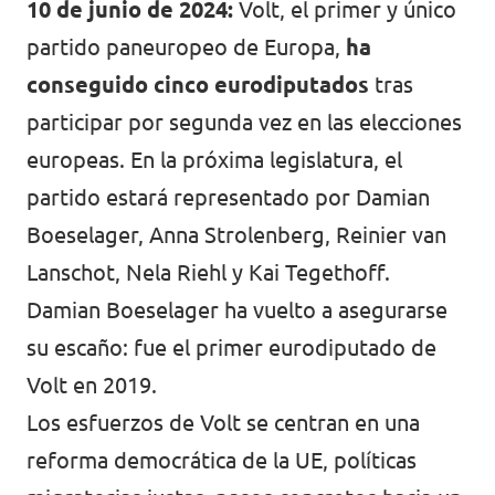
Volt Polonia
10 de junio de 2024:
Volt, el primer y único
partido paneuropeo de Europa,
ha
Volt Portugal
conseguido cinco eurodiputados
tras
Volt Reino Unido
participar por segunda vez en las elecciones
Volt Rumanía
europeas. En la próxima legislatura, el
partido estará representado por Damian
Volt Suecia
Boeselager, Anna Strolenberg, Reinier van
Volt Suiza
Lanschot, Nela Riehl y Kai Tegethoff.
Damian Boeselager ha vuelto a asegurarse
su escaño: fue el primer eurodiputado de
Volt en 2019.
Los esfuerzos de Volt se centran en una
reforma democrática de la UE, políticas