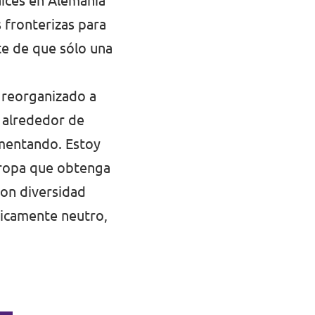
aíces en Alemania
 fronterizas para
te de que sólo una
 reorganizado a
a alrededor de
umentando. Estoy
uropa que obtenga
con diversidad
icamente neutro,