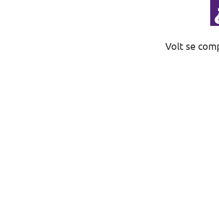
Volt Polonia
Volt Portugal
Volt se comp
Volt Reino Unido
Volt Rumanía
Volt Suecia
Volt Suiza