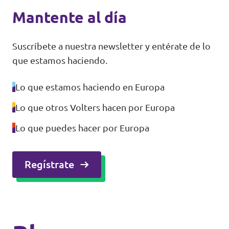
Volt Polonia
Mantente al día
Volt Portugal
Suscríbete a nuestra newsletter y entérate de lo
Volt Reino Unido
que estamos haciendo.
Volt Rumanía
Lo que estamos haciendo en Europa
Volt Suecia
Lo que otros Volters hacen por Europa
Volt Suiza
Lo que puedes hacer por Europa
Regístrate