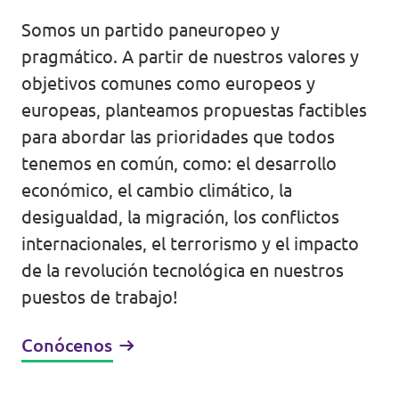
Volt Croacia
Somos un partido paneuropeo y
Agenda
pragmático. A partir de nuestros valores y
Volt Chequia
objetivos comunes como europeos y
Volt Dinamarca
europeas, planteamos propuestas factibles
Elecciones al Parlamento Europeo
para abordar las prioridades que todos
Volt Eslovaquia
tenemos en común, como: el desarrollo
Únete
Volt Eslovenia
económico, el cambio climático, la
desigualdad, la migración, los conflictos
Dona
Volt Estonia
internacionales, el terrorismo y el impacto
Volt Finlandia [facebook]
de la revolución tecnológica en nuestros
puestos de trabajo!
Volt Francia
Dona
Conócenos
Volt Grecia
Volt Hungría