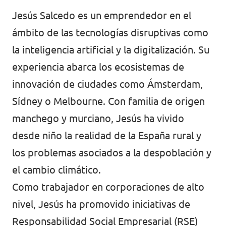
Jesús Salcedo es un emprendedor en el
Volt Irlanda
Trabaja con Volt
ámbito de las tecnologías disruptivas como
Contacto
Volt Italia
la inteligencia artificial y la digitalización. Su
Volt Kosovo
experiencia abarca los ecosistemas de
innovación de ciudades como Ámsterdam,
Volt Letonia [facebook]
Sídney o Melbourne. Con familia de origen
Volt Lituania [facebook]
manchego y murciano, Jesús ha vivido
desde niño la realidad de la España rural y
Volt Luxemburgo
los problemas asociados a la despoblación y
Volt Malta
el cambio climático.
Volt Noruega [facebook]
Como trabajador en corporaciones de alto
nivel, Jesús ha promovido iniciativas de
Volt Países Bajos
Responsabilidad Social Empresarial (RSE)