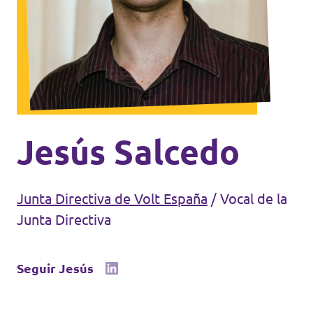
Volt Croacia
Agenda
Volt Chequia
Volt Dinamarca
Elecciones al Parlamento Europeo
Volt Eslovaquia
Únete
Jesús Salcedo
Volt Eslovenia
Dona
Volt Estonia
Junta Directiva de Volt España
/
Vocal de la
Volt Finlandia [facebook]
Junta Directiva
Volt Francia
Dona
Seguir Jesús
Volt Grecia
Volt Hungría