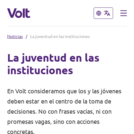
Cerrar
Cerrar
Noticias
/
La juventud en las instituciones
Conoce otros equipos de Volt
La juventud en las
Volt Albania
instituciones
Políticas
Volt Alemania
Volt Austria
Sobre Volt
En Volt consideramos que los y las jóvenes
Volt Bélgica
deben estar en el centro de la toma de
Personas
decisiones. No con frases vacías, ni con
Volt Bulgaria
promesas vagas, sino con acciones
Noticias
Volt Chipre
concretas.