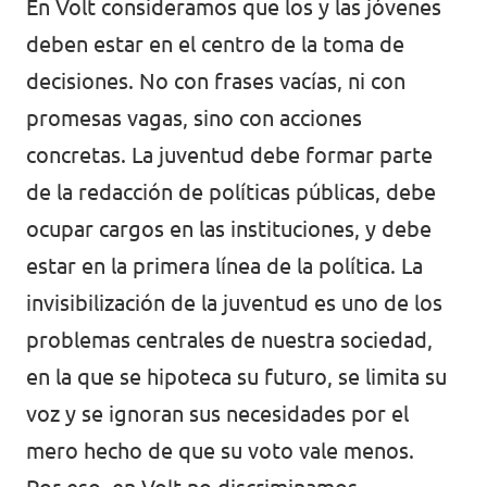
En Volt consideramos que los y las jóvenes
Volt Irlanda
Trabaja con Volt
deben estar en el centro de la toma de
decisiones. No con frases vacías, ni con
Contacto
Volt Italia
promesas vagas, sino con acciones
Volt Kosovo
concretas. La juventud debe formar parte
de la redacción de políticas públicas, debe
Volt Letonia [facebook]
ocupar cargos en las instituciones, y debe
Volt Lituania [facebook]
estar en la primera línea de la política. La
Volt Luxemburgo
invisibilización de la juventud es uno de los
problemas centrales de nuestra sociedad,
Volt Malta
en la que se hipoteca su futuro, se limita su
Volt Noruega [facebook]
voz y se ignoran sus necesidades por el
Volt Países Bajos
mero hecho de que su voto vale menos.