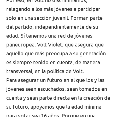
Por eso, en Volt no discriminamos,
Volt Polonia
relegando a los más jóvenes a participar
Volt Portugal
solo en una sección juvenil. Forman parte
Volt Reino Unido
del partido, independientemente de su
edad. Sí tenemos una red de jóvenes
Volt Rumanía
paneuropea, Volt Violet, que asegura que
Volt Suecia
aquello que más preocupa a su generación
Volt Suiza
es siempre tenido en cuenta, de manera
transversal, en la política de Volt.
Para asegurar un futuro en el que los y las
jóvenes sean escuchados, sean tomados en
cuenta y sean parte directa en la creación de
su futuro, apoyamos que la edad mínima
para votar sea 16 años. Porque en una