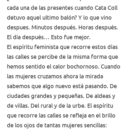
Volt Polonia
cada una de las presentes cuando Cata Coll
Volt Portugal
detuvo aquel ultimo balón? Y lo que vino
despues. Minutos después. Horas después.
Volt Reino Unido
El día después… Esto fue mejor.
Volt Rumanía
El espíritu feminista que recorre estos días
Volt Suecia
las calles se percibe de la misma forma que
hemos sentido el calor bochornoso. Cuando
Volt Suiza
las mujeres cruzamos ahora la mirada
sabemos que algo nuevo está pasando. De
ciudades grandes y pequeñas. De aldeas y
de villas. Del rural y de la urbe. El espíritu
que recorre las calles se refleja en el brillo
de los ojos de tantas mujeres sencillas: