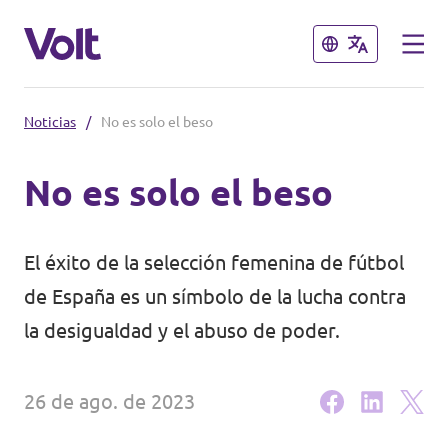
Cerrar
Cerrar
Noticias
/
No es solo el beso
Conoce otros equipos de Volt
No es solo el beso
Volt Albania
Políticas
Volt Alemania
El éxito de la selección femenina de fútbol
Volt Austria
Sobre Volt
de España es un símbolo de la lucha contra
la desigualdad y el abuso de poder.
Volt Bélgica
Personas
Volt Bulgaria
26 de ago. de 2023
Noticias
Volt Chipre