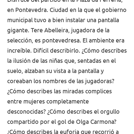
en Pontevedra. Ciudad en la que el gobierno
Volt Irlanda
Trabaja con Volt
municipal tuvo a bien instalar una pantalla
Contacto
Volt Italia
gigante. Tere Abelleira, jugadora de la
Volt Kosovo
selección, es pontevedresa. El ambiente era
increíble. Difícil describirlo. ¿Cómo describes
Volt Letonia [facebook]
la ilusión de las niñas que, sentadas en el
Volt Lituania [facebook]
suelo, alzaban su vista a la pantalla y
Volt Luxemburgo
coreaban los nombres de las jugadoras?
¿Cómo describes las miradas complices
Volt Malta
entre mujeres completamente
Volt Noruega [facebook]
desconocidas? ¿Cómo describes el orgullo
compartido por el gol de Olga Carmona?
Volt Países Bajos
¿Cómo describes la euforia que recorrió a