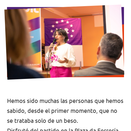
Volt Croacia
Agenda
Volt Chequia
Volt Dinamarca
Elecciones al Parlamento Europeo
Volt Eslovaquia
Únete
Volt Eslovenia
Dona
Volt Estonia
Volt Finlandia [facebook]
Hemos sido muchas las personas que hemos
Volt Francia
Dona
sabido, desde el primer momento, que no
Volt Grecia
se trataba solo de un beso.
Volt Hungría
Disfruté del partido en la Plaza da Ferrería,