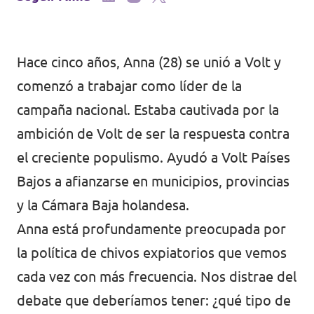
Volt Irlanda
Trabaja con Volt
Contacto
Volt Italia
Hace cinco años, Anna (28) se unió a Volt y
comenzó a trabajar como líder de la
Volt Kosovo
campaña nacional. Estaba cautivada por la
Volt Letonia [facebook]
ambición de Volt de ser la respuesta contra
Volt Lituania [facebook]
el creciente populismo. Ayudó a Volt Países
Bajos a afianzarse en municipios, provincias
Volt Luxemburgo
y la Cámara Baja holandesa.
Volt Malta
Anna está profundamente preocupada por
la política de chivos expiatorios que vemos
Volt Noruega [facebook]
cada vez con más frecuencia. Nos distrae del
Volt Países Bajos
debate que deberíamos tener: ¿qué tipo de