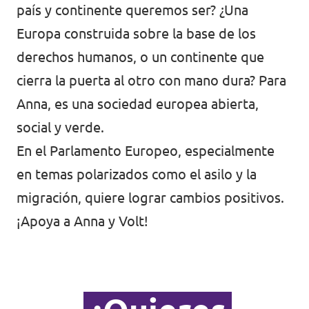
Volt Polonia
país y continente queremos ser? ¿Una
Europa construida sobre la base de los
Volt Portugal
derechos humanos, o un continente que
Volt Reino Unido
cierra la puerta al otro con mano dura? Para
Volt Rumanía
Anna, es una sociedad europea abierta,
social y verde.
Volt Suecia
En el Parlamento Europeo, especialmente
Volt Suiza
en temas polarizados como el asilo y la
migración, quiere lograr cambios positivos.
¡Apoya a Anna y Volt!