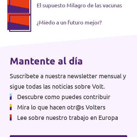
El supuesto Milagro de las vacunas
Volt Croacia
Agenda
Volt Chequia
¿Miedo a un futuro mejor?
Volt Dinamarca
Elecciones al Parlamento Europeo
Volt Eslovaquia
Mantente al día
Únete
Volt Eslovenia
Suscríbete a nuestra newsletter mensual y
Dona
Volt Estonia
sigue todas las noticias sobre Volt.
Volt Finlandia [facebook]
Descubre como puedes contribuir
Volt Francia
Mira lo que hacen otr@s Volters
Dona
Lee sobre nuestro trabajo en Europa
Volt Grecia
Volt Hungría