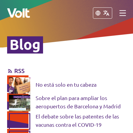
Cerrar
Cerrar
Blog
Conoce otros equipos de Volt
Volt Albania
RSS
Políticas
Volt Alemania
No está solo en tu cabeza
Volt Austria
Sobre Volt
Sobre el plan para ampliar los
Volt Bélgica
Personas
aeropuertos de Barcelona y Madrid
Volt Bulgaria
El debate sobre las patentes de las
vacunas contra el COVID-19
Noticias
Volt Chipre