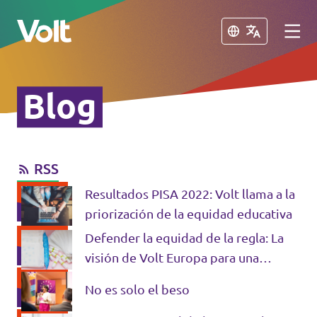
Cerrar
Cerrar
Blog
Conoce otros equipos de Volt
Volt Albania
RSS
Políticas
Volt Alemania
Resultados PISA 2022: Volt llama a la
Volt Austria
Sobre Volt
priorización de la equidad educativa
Volt Bélgica
Defender la equidad de la regla: La
Personas
visión de Volt Europa para una
Volt Bulgaria
sociedad inclusiva con la
No es solo el beso
menstruación
Noticias
Volt Chipre