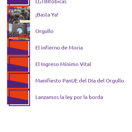
Volt Polonia
LGTBIfóbicas
¡Basta Ya!
Volt Portugal
Volt Reino Unido
Orgullo
Volt Rumanía
El infierno de Moria
Volt Suecia
El Ingreso Mínimo Vital
Volt Suiza
Manifiesto PanUE del Día del Orgullo
Lanzamos la ley por la borda