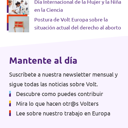
Día Internacional de la Mujer y la Niña
Volt Croacia
Agenda
en la Ciencia
Postura de Volt Europa sobre la
Volt Chequia
situación actual del derecho al aborto
Volt Dinamarca
Elecciones al Parlamento Europeo
Volt Eslovaquia
Únete
Mantente al día
Volt Eslovenia
Dona
Volt Estonia
Suscríbete a nuestra newsletter mensual y
sigue todas las noticias sobre Volt.
Volt Finlandia [facebook]
Descubre como puedes contribuir
Volt Francia
Mira lo que hacen otr@s Volters
Dona
Volt Grecia
Lee sobre nuestro trabajo en Europa
Volt Hungría