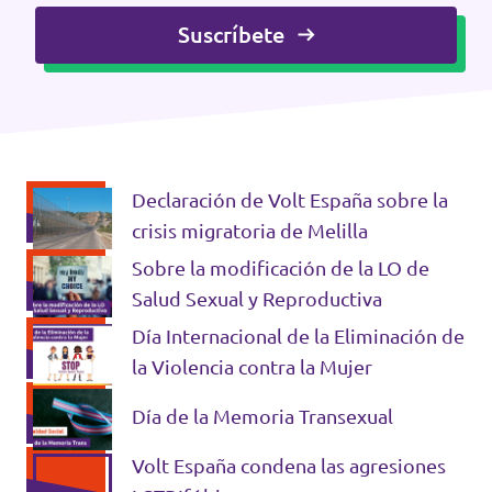
Suscríbete
Volt Irlanda
Trabaja con Volt
Contacto
Volt Italia
Volt Kosovo
Volt Letonia [facebook]
Declaración de Volt España sobre la
crisis migratoria de Melilla
Volt Lituania [facebook]
Sobre la modificación de la LO de
Volt Luxemburgo
Salud Sexual y Reproductiva
Día Internacional de la Eliminación de
Volt Malta
la Violencia contra la Mujer
Volt Noruega [facebook]
Día de la Memoria Transexual
Volt Países Bajos
Volt España condena las agresiones