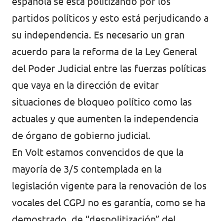
española se está politizando por los
partidos políticos y esto está perjudicando a
Volt Irlanda
Trabaja con Volt
su independencia. Es necesario un gran
Contacto
Volt Italia
acuerdo para la reforma de la Ley General
Volt Kosovo
del Poder Judicial entre las fuerzas políticas
que vaya en la dirección de evitar
Volt Letonia [facebook]
situaciones de bloqueo político como las
Volt Lituania [facebook]
actuales y que aumenten la independencia
Volt Luxemburgo
de órgano de gobierno judicial.
En Volt estamos convencidos de que la
Volt Malta
mayoría de 3/5 contemplada en la
Volt Noruega [facebook]
legislación vigente para la renovación de los
Volt Países Bajos
vocales del CGPJ no es garantía, como se ha
demostrado, de “despolitización” del