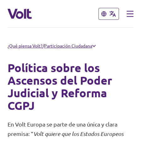
Cerrar
Cerrar
Conoce otros equipos de Volt
¿Qué piensa Volt?
/
Participación Ciudadana
Volt Albania
Política sobre los
Políticas
Volt Alemania
Ascensos del Poder
Judicial y Reforma
Volt Austria
Sobre Volt
CGPJ
Volt Bélgica
Personas
Volt Bulgaria
En Volt Europa se parte de una única y clara
premisa: “
Volt quiere que los Estados Europeos
Noticias
Volt Chipre