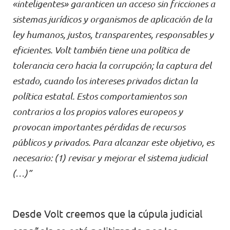
«inteligentes» garanticen un acceso sin fricciones a
Volt Croacia
Agenda
sistemas jurídicos y organismos de aplicación de la
ley humanos, justos, transparentes, responsables y
Volt Chequia
eficientes. Volt también tiene una política de
Volt Dinamarca
tolerancia cero hacia la corrupción; la captura del
Elecciones al Parlamento Europeo
estado, cuando los intereses privados dictan la
Volt Eslovaquia
política estatal. Estos comportamientos son
Únete
Volt Eslovenia
contrarios a los propios valores europeos y
provocan importantes pérdidas de recursos
Dona
Volt Estonia
públicos y privados. Para alcanzar este objetivo, es
Volt Finlandia [facebook]
necesario: (1) revisar y mejorar el sistema judicial
(…)”
Volt Francia
Dona
Volt Grecia
Desde Volt creemos que la cúpula judicial
Volt Hungría