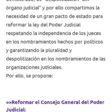
Volt Polonia
órgano judicial” y por ello compartimos la
Volt Portugal
necesidad de un gran pacto de estado para
Volt Reino Unido
reformar la ley del Poder Judicial
respetando la independencia de los jueces
Volt Rumanía
en los nombramientos hechos por políticos
Volt Suecia
y garantizando la pluralidad y
despolitización en los nombramientos de las
Volt Suiza
organizaciones judiciales.
Por ello, se propone:
>>Reformar el Consejo General del Poder
Judicial: