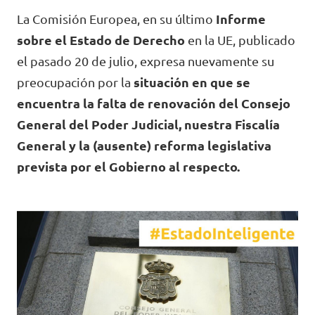
Volt Croacia
La Comisión Europea, en su último
Informe
Agenda
sobre el Estado de Derecho
en la UE, publicado
Volt Chequia
el pasado 20 de julio, expresa nuevamente su
preocupación por la
situación en que se
Volt Dinamarca
Elecciones al Parlamento Europeo
encuentra la falta de renovación del Consejo
Volt Eslovaquia
General del Poder Judicial, nuestra Fiscalía
Únete
General y la (ausente) reforma legislativa
Volt Eslovenia
prevista por el Gobierno al respecto.
Dona
Volt Estonia
Volt Finlandia [facebook]
Volt Francia
Dona
Volt Grecia
Volt Hungría