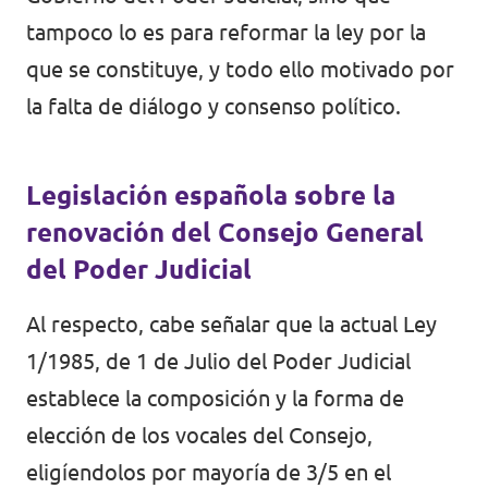
Volt Polonia
tampoco lo es para reformar la ley por la
Volt Portugal
que se constituye, y todo ello motivado por
Volt Reino Unido
la falta de diálogo y consenso político.
Volt Rumanía
Legislación española sobre la
Volt Suecia
renovación del Consejo General
Volt Suiza
del Poder Judicial
Al respecto, cabe señalar que la actual
Ley
1/1985, de 1 de Julio
del Poder Judicial
establece la composición y la forma de
elección de los vocales del Consejo,
eligíendolos por mayoría de 3/5 en el