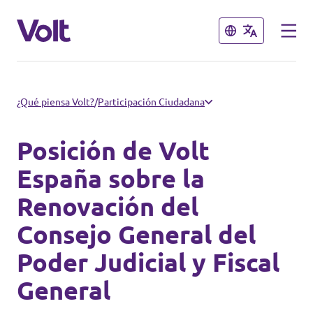
Cerrar
Cerrar
Conoce otros equipos de Volt
¿Qué piensa Volt?
/
Participación Ciudadana
Volt Albania
Posición de Volt
Políticas
Volt Alemania
España sobre la
Renovación del
Volt Austria
Sobre Volt
Consejo General del
Volt Bélgica
Personas
Poder Judicial y Fiscal
Volt Bulgaria
General
Noticias
Volt Chipre