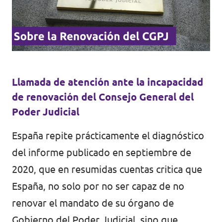
Volt Irlanda
Trabaja con Volt
Contacto
Volt Italia
Volt Kosovo
Llamada de atención ante la incapacidad
Volt Letonia [facebook]
de renovación del Consejo General del
Volt Lituania [facebook]
Poder Judicial
Volt Luxemburgo
España repite prácticamente el diagnóstico
del informe
publicado en septiembre de
Volt Malta
2020
, que en resumidas cuentas critica que
Volt Noruega [facebook]
España, no solo por no ser capaz de no
Volt Países Bajos
renovar el mandato de su órgano de
Gobierno del Poder Judicial, sino que