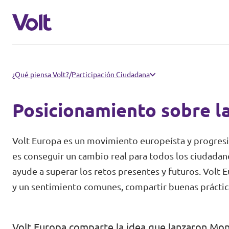
Conoce otros equipos de Volt
¿Qué piensa Volt?
/
Participación Ciudadana
Volt Albania
Posicionamiento sobre la
Políticas
Volt Alemania
Volt Europa es un movimiento europeísta y progresis
Volt Austria
Sobre Volt
es conseguir un cambio real para todos los ciudada
ayude a superar los retos presentes y futuros. Volt 
Volt Bélgica
Personas
y un sentimiento comunes, compartir buenas prácticas
Volt Bulgaria
Noticias
Volt Chipre
Volt Europa comparte la idea que lanzaron Mon