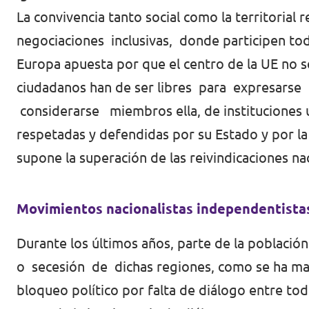
La convivencia tanto social como la territori
Volt Irlanda
Trabaja con Volt
negociaciones inclusivas, donde participen tod
Contacto
Volt Italia
Europa apuesta por que el centro de la UE no s
ciudadanos han de ser libres para expresars
Volt Kosovo
considerarse miembros ella, de instituciones u
Volt Letonia [facebook]
respetadas y defendidas por su Estado y por l
Volt Lituania [facebook]
supone la superación de las reivindicaciones nac
Volt Luxemburgo
Movimientos nacionalistas independentista
Volt Malta
Durante los últimos años, parte de la poblac
Volt Noruega [facebook]
o secesión de dichas regiones, como se ha mani
Volt Países Bajos
bloqueo político por falta de diálogo entre tod