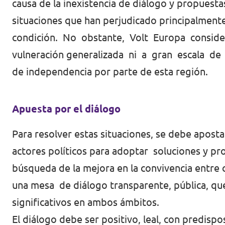
Volt Polonia
causa de la inexistencia de diálogo y propues
situaciones que han perjudicado principalme
Volt Portugal
condición. No obstante, Volt Europa consid
Volt Reino Unido
vulneración generalizada ni a gran escala de 
de independencia por parte de esta región.
Volt Rumanía
Volt Suecia
Apuesta por el diálogo
Volt Suiza
Para resolver estas situaciones, se debe apost
actores políticos para adoptar soluciones y pr
búsqueda de la mejora en la convivencia entre 
una mesa de diálogo transparente, pública, que 
significativos en ambos ámbitos.
El diálogo debe ser positivo, leal, con predispo