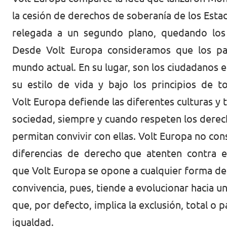
Volt Croacia
la cesión de derechos de soberanía de los Esta
Agenda
relegada a un segundo plano, quedando los ide
Volt Chequia
Desde Volt Europa consideramos que los parti
Volt Dinamarca
mundo actual. En su lugar, son los ciudadanos
Elecciones al Parlamento Europeo
Volt Eslovaquia
su estilo de vida y bajo los principios de t
Únete
Volt Europa defiende las diferentes culturas y 
Volt Eslovenia
sociedad, siempre y cuando respeten los derec
Dona
Volt Estonia
permitan convivir con ellas. Volt Europa no co
diferencias de derecho que atenten contra el
Volt Finlandia [facebook]
que Volt Europa se opone a cualquier forma d
Volt Francia
Dona
convivencia, pues, tiende a evolucionar hacia u
Volt Grecia
que, por defecto, implica la exclusión, total o 
igualdad.
Volt Hungría