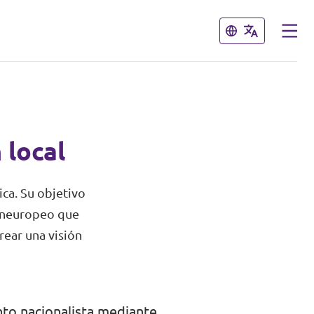
Cerrar
Cerrar
 local
ca. Su objetivo
paneuropeo que
rear una visión
to nacionalista mediante