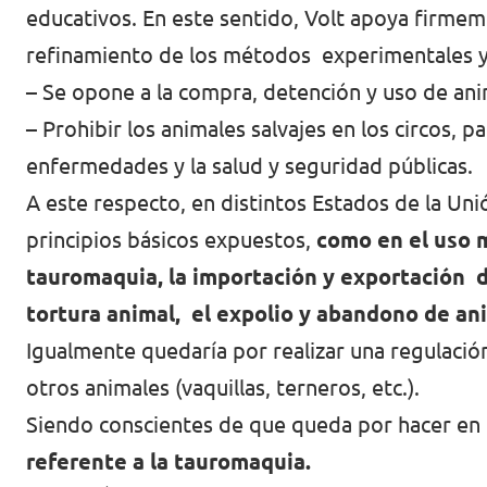
educativos. En este sentido, Volt apoya firmem
Volt Irlanda
Trabaja con Volt
refinamiento de los métodos experimentales y
Contacto
– Se opone a la compra, detención y uso de ani
Volt Italia
– Prohibir los animales salvajes en los circos, 
Volt Kosovo
enfermedades y la salud y seguridad públicas.
Volt Letonia [facebook]
A este respecto, en distintos Estados de la U
principios básicos expuestos,
como en el uso m
Volt Lituania [facebook]
tauromaquia, la importación y exportación 
Volt Luxemburgo
tortura animal, el expolio y abandono de ani
Volt Malta
Igualmente quedaría por realizar una regulación
otros animales (vaquillas, terneros, etc.).
Volt Noruega [facebook]
Siendo conscientes de que queda por hacer en
Volt Países Bajos
referente a la tauromaquia.