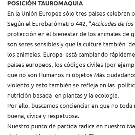
Volt Polonia
POSICIÓN TAUROMAQUIA
En la Unión Europea sólo tres países celebran c
Volt Portugal
Según el Eurobarómetro 442, “
Actitudes de los
Volt Reino Unido
protección en el bienestar de los animales de 
Volt Rumanía
son seres sensibles y que la cultura también deb
los animales. Europa está cambiando rápidamen
Volt Suecia
países europeos, los códigos civiles (por ejempl
Volt Suiza
que no son Humanos ni objetos Más ciudadanos 
violento y esto también se refleja en las polít
nutrición basada en plantas y la ecología.
Por ello, buscamos concienciar en que no toda 
buena, cívica y respetuosa.
Nuestro punto de partida radica en nuestro Ma