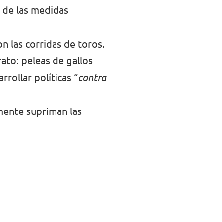
s de las medidas
on las corridas de toros.
rato: peleas de gallos
rrollar políticas “
contra
mente supriman las