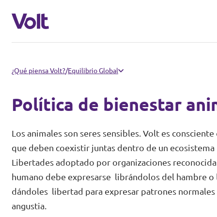
Conoce otros equipos de Volt
¿Qué piensa Volt?
/
Equilibrio Global
Volt Albania
Política de bienestar an
Políticas
Volt Alemania
Los animales son seres sensibles. Volt es conscient
Volt Austria
Sobre Volt
que deben coexistir juntas dentro de un ecosistema i
Libertades adoptado por organizaciones reconocidas 
Volt Bélgica
Personas
humano debe expresarse librándolos del hambre o l
Volt Bulgaria
dándoles libertad para expresar patrones normales 
angustia.
Noticias
Volt Chipre