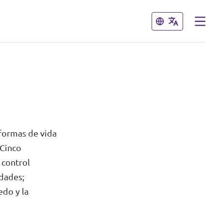
Cerrar
Cerrar
 formas de vida
 Cinco
 control
dades;
do y la