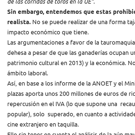
de las corridas de toros en la UE”
.
Sin embargo, entendemos que estas prohibic
realista.
No se puede realizar de una forma taj
impacto económico que tiene.
Las argumentaciones a favor de la tauromaquia 
dehesa a pesar de que las ganaderías ocupan un 
patrimonio cultural en 2013) y la económica. N
ámbito laboral.
Así, en base a los informe de la ANOET y el Mi
plazas aporta unos 200 millones de euros de ri
repercusión en el IVA (lo que supone una recaud
popular), solo superado, en cuanto a actividade
cine extranjero en taquilla.
Ello sin tener en cuenta el análisis de la aún 