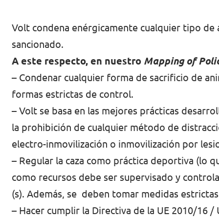
Volt Croacia
Agenda
Volt condena enérgicamente cualquier tipo de 
Volt Chequia
sancionado.
Volt Dinamarca
A este respecto, en nuestro
Mapping of Poli
Elecciones al Parlamento Europeo
– Condenar cualquier forma de sacrificio de ani
Volt Eslovaquia
formas estrictas de control.
Únete
Volt Eslovenia
– Volt se basa en las mejores prácticas desar
Dona
Volt Estonia
la prohibición de cualquier método de distracc
electro-inmovilización o inmovilización por les
Volt Finlandia [facebook]
– Regular la caza como práctica deportiva (lo q
Volt Francia
como recursos debe ser supervisado y controlad
Dona
Volt Grecia
(s). Además, se deben tomar medidas estrictas 
– Hacer cumplir la Directiva de la UE 2010/16 / 
Volt Hungría